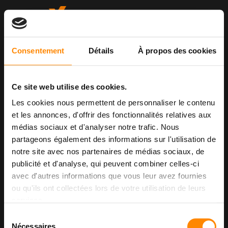
Consentement
Détails
À propos des cookies
我们的联系方式
Ce site web utilise des cookies.
info@vetedy.com
Les cookies nous permettent de personnaliser le contenu
39 Route d’Arlon, 8410 Steinfort
et les annonces, d'offrir des fonctionnalités relatives aux
Luxembourg
médias sociaux et d'analyser notre trafic. Nous
+352 26 30 61 1
partageons également des informations sur l'utilisation de
notre site avec nos partenaires de médias sociaux, de
publicité et d'analyse, qui peuvent combiner celles-ci
avec d'autres informations que vous leur avez fournies
ou qu'ils ont collectées lors de votre utilisation de leurs
services.
Sélection
Nécessaires