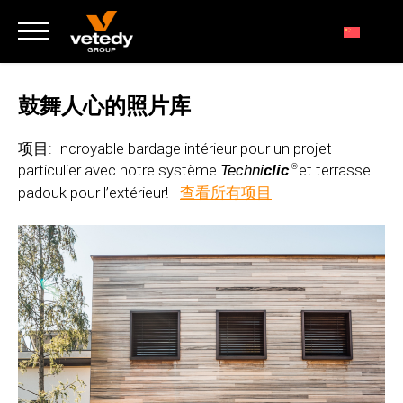
鼓舞人心的照片库
项目: Incroyable bardage intérieur pour un projet
particulier avec notre système
et terrasse
Techni
clic
®
padouk pour l’extérieur! -
查看所有项目