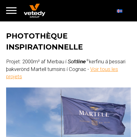
PHOTOTHÈQUE
INSPIRATIONNELLE
Projet: 2000m² af Merbau í
kerfinu á þessari
Soft
line
®
þakverönd Martell turnsins í Cognac -
Voir tous les
projets