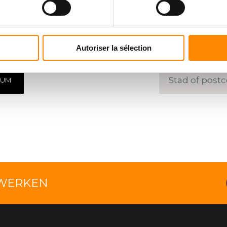
NTRUM
EEN
VE
n downloaden
Voer een
Autoriser la sélection
RUM
TWERKEN