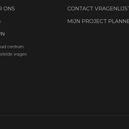
R ONS
CONTACT VRAGENLIJS
MIJN PROJECT PLANN
s
UN
oad centrum
stelde vragen