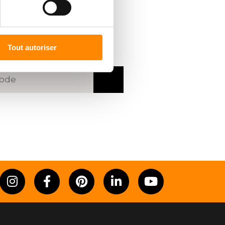
RDELER
VINDEN
 postcode of plaats in
Tout autoriser