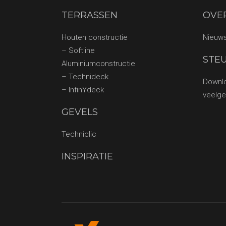
TERRASSEN
OVE
Houten constructie
Nieuw
– Softline
STE
Aluminiumconstructie
– Technideck
Downl
– InfinYdeck
veelge
GEVELS
Techniclic
INSPIRATIE