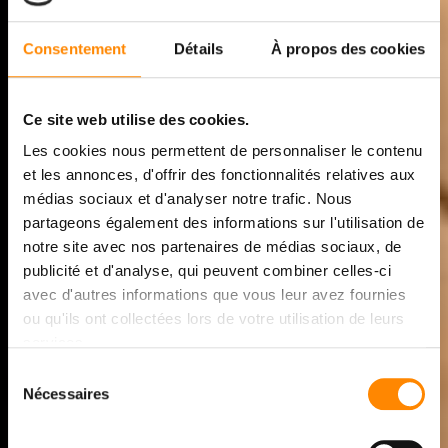
Consentement
Détails
À propos des cookies
Ce site web utilise des cookies.
Les cookies nous permettent de personnaliser le contenu
et les annonces, d'offrir des fonctionnalités relatives aux
médias sociaux et d'analyser notre trafic. Nous
partageons également des informations sur l'utilisation de
HOUTEN
notre site avec nos partenaires de médias sociaux, de
publicité et d'analyse, qui peuvent combiner celles-ci
TERRASPLANKEN MET
avec d'autres informations que vous leur avez fournies
ONZICHTBARE
ou qu'ils ont collectées lors de votre utilisation de leurs
services.
BEVESTIGING
Sélection
Nécessaires
du
HOUTEN BLAD –
consentement