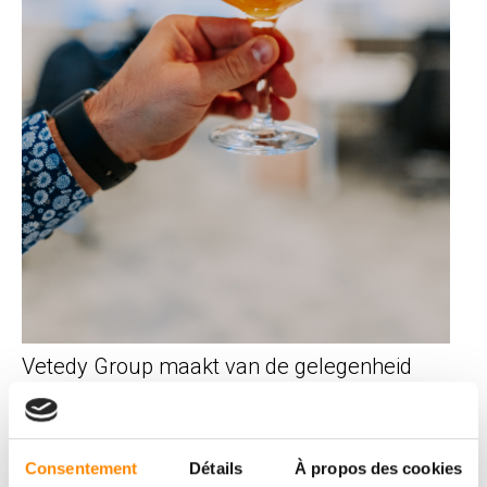
Vetedy Group maakt van de gelegenheid
gebruik om haar nieuwste producten op het
gebied van houten terrassen en gevels voor te
stellen. Zoals het
systeem,
Soft
line
®
Consentement
Détails
À propos des cookies