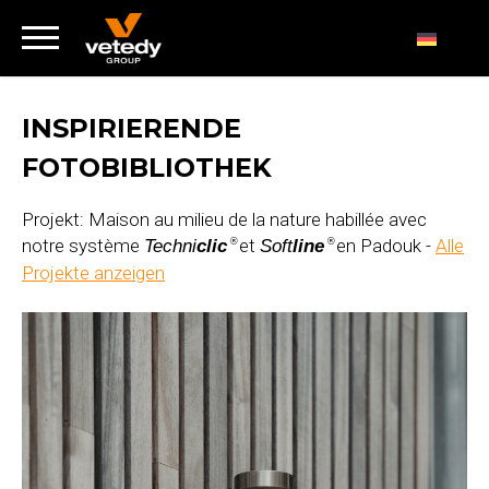
INSPIRIERENDE
FOTOBIBLIOTHEK
Projekt: Maison au milieu de la nature habillée avec
notre système
et
en Padouk -
Alle
Techni
clic
Soft
line
®
®
Projekte anzeigen