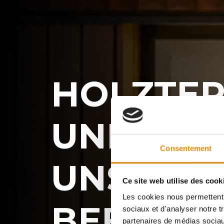
HOLZTER
UND HOL
Consentement
UNSICH
Ce site web utilise des cook
Les cookies nous permettent d
BEFESTI
sociaux et d'analyser notre t
partenaires de médias sociaux