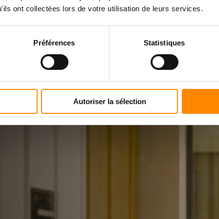
ils ont collectées lors de votre utilisation de leurs services.
mit unsichtbaren
Préférences
Statistiques
eller sowie Eigentümer der
rrassen und
für
Techni
clic
®
efestigungen, die ihre
 Jahre seit 1999 unter Beweis
Autoriser la sélection