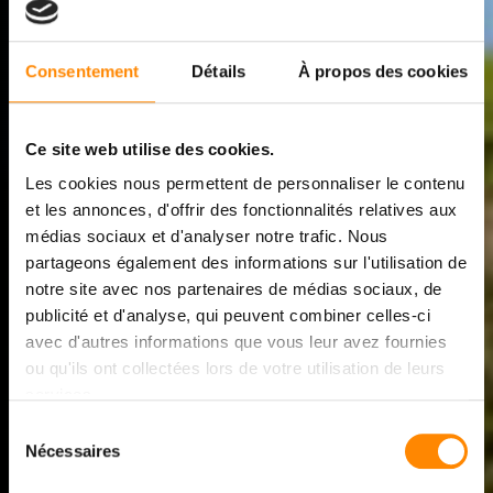
Consentement
Détails
À propos des cookies
Ce site web utilise des cookies.
Les cookies nous permettent de personnaliser le contenu
et les annonces, d'offrir des fonctionnalités relatives aux
médias sociaux et d'analyser notre trafic. Nous
partageons également des informations sur l'utilisation de
notre site avec nos partenaires de médias sociaux, de
ÜBER VETEDY
publicité et d'analyse, qui peuvent combiner celles-ci
LUXEMBURG
avec d'autres informations que vous leur avez fournies
ou qu'ils ont collectées lors de votre utilisation de leurs
services.
WER WIR SIND UND
Sélection
WOHIN WIR GEHEN
Nécessaires
du
consentement