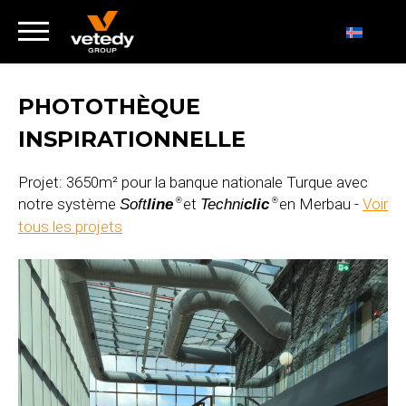
PHOTOTHÈQUE
INSPIRATIONNELLE
Projet: 3650m² pour la banque nationale Turque avec
notre système
et
en Merbau -
Voir
Soft
line
Techni
clic
®
®
tous les projets