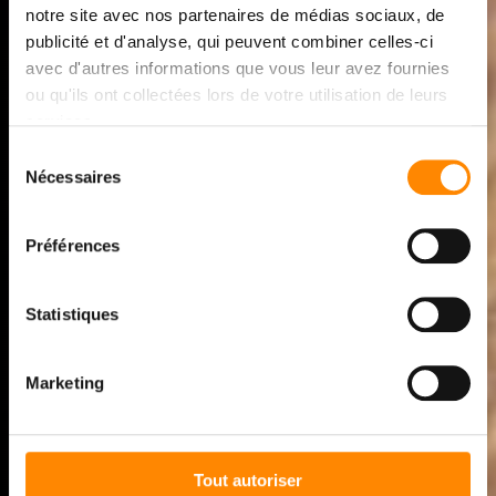
TERASĂ DIN LEMN
notre site avec nos partenaires de médias sociaux, de
Techni
deck
®
publicité et d'analyse, qui peuvent combiner celles-ci
avec d'autres informations que vous leur avez fournies
ou qu'ils ont collectées lors de votre utilisation de leurs
SISTEM INTUITIV DE
services.
TERASE DIN LEMN CU
Sélection
Nécessaires
du
ELEMENTE DE FIXARE
consentement
INVIZIBIL PE
Préférences
STRUCTURA DE
ALUMINIU
Statistiques
Marketing
Un sistem ingenios care este ultra-rapid, ușor de instalat,
invizibil și durabil.
Tout autoriser