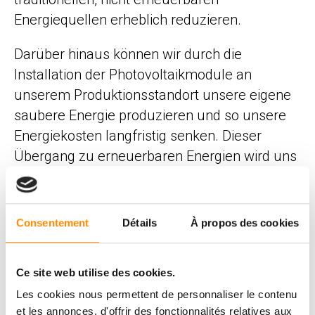
Energiequellen erheblich reduzieren.
Darüber hinaus können wir durch die
Installation der Photovoltaikmodule an
unserem Produktionsstandort unsere eigene
saubere Energie produzieren und so unsere
Energiekosten langfristig senken. Dieser
Übergang zu erneuerbaren Energien wird uns
helfen, unsere Wettbewerbsfähigkeit auf dem
Markt zu verbessern und gleichzeitig unsere
Position als nachhaltiges Unternehmen zu
Consentement
Détails
À propos des cookies
stärken.
Durch die Investition in Photovoltaikmodule
Ce site web utilise des cookies.
fördern wir auch die Einführung sauberer
Les cookies nous permettent de personnaliser le contenu
Energiequellen in unserer Gemeinde.
et les annonces, d'offrir des fonctionnalités relatives aux