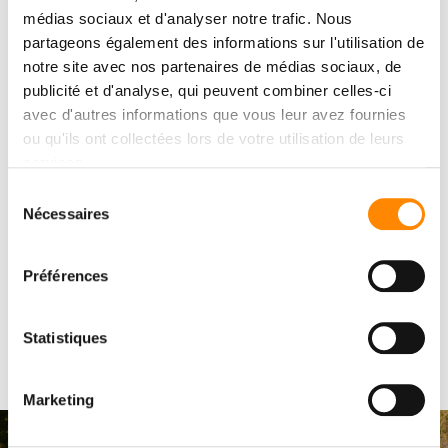
médias sociaux et d'analyser notre trafic. Nous
Unser Produktionswerk für verdeckt
partageons également des informations sur l'utilisation de
notre site avec nos partenaires de médias sociaux, de
befestigte Terrassendielen und
publicité et d'analyse, qui peuvent combiner celles-ci
Holzverkleidungen ist stolz darauf, diesen
avec d'autres informations que vous leur avez fournies
wichtigen Meilenstein in unserem
ou qu'ils ont collectées lors de votre utilisation de leurs
Engagement für Umwelt und Energieeffizienz
services.
erreicht zu haben. Wir werden weiterhin aktiv
Sélection
Nécessaires
nach Möglichkeiten suchen, unseren
du
consentement
ökologischen Fußabdruck zu verbessern und
dazu beizutragen, unseren Planeten für
Préférences
zukünftige Generationen zu bewahren.
Statistiques
Marketing