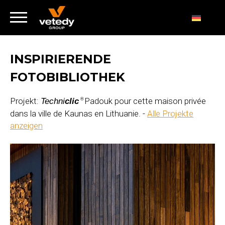
INSPIRIERENDE
FOTOBIBLIOTHEK
Projekt:
Padouk pour cette maison privée
Techni
clic
®
dans la ville de Kaunas en Lithuanie. -
Alle Projekte
anzeigen