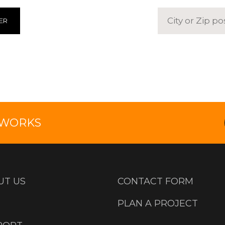
ER
TWORKS
UT US
CONTACT FORM
PLAN A PROJECT