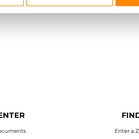
ENTER
FIN
documents
Enter a Z