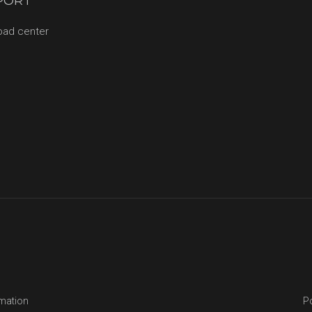
PORT
oad center
rmation
Po