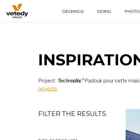
DECKINGS
SIDING
PHOTO/
WOODEN STRUCTURE
TECHNICLIC
SOFTLINE
ALUMINUM STRUCTURE
TECHNIDECK
INFINYDECK
INSPIRATIO
Project:
Padouk pour cette maison
Techni
clic
®
projects
FILTER THE RESULTS