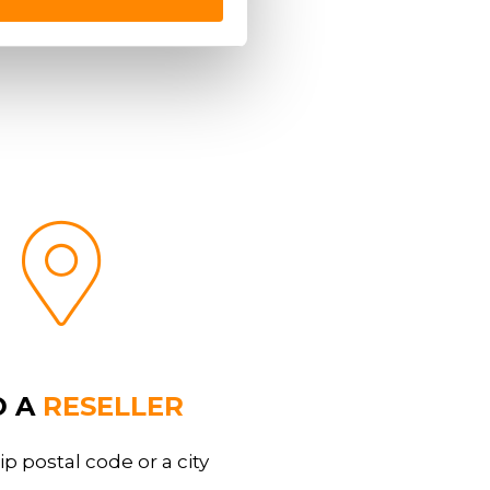
D A
RESELLER
ip postal code or a city