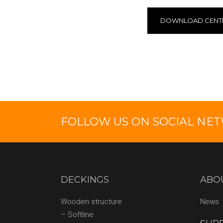
DOWNLOAD CENT
FOLLOW US ON SOCIAL NE
DECKINGS
ABO
Wooden structure
News
– Softline