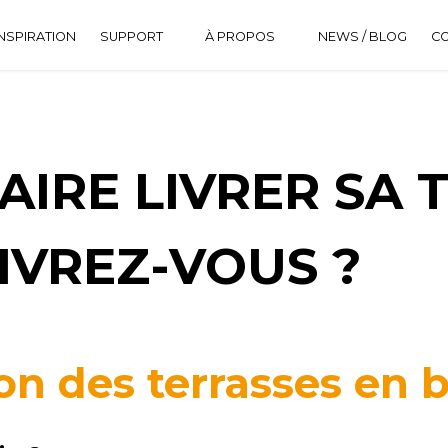
NSPIRATION
SUPPORT
À PROPOS
NEWS / BLOG
C
DOWNLOAD CENTER
HISTORIQUE
FAQ
IRE LIVRER SA 
IVREZ-VOUS ?
son des terrasses en 