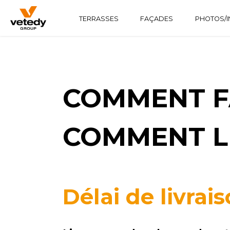
TERRASSES
FAÇADES
PHOTOS/I
STRUCTURE BOIS
TECHNICLIC
SOFTLINE
STRUCTURE ALUMINIUM
TECHNIDECK
INFINYDECK
COMMENT FA
COMMENT L
Délai de livrai