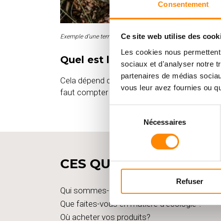
Consentement
Ce site web utilise des cook
Exemple d’une terrasse en bois en Bamboo C-TECH posée che
Les cookies nous permettent d
Quel est le délai pour obtenir
sociaux et d'analyser notre t
partenaires de médias sociaux
Cela dépend de la saison et du stock disponib
vous leur avez fournies ou qu'
faut compter une quinzaine de jours pour ob
Sélection
Nécessaires
du
consentement
CES QUESTIONS POURR
Refuser
Qui sommes-nous ? D’où provient Vetedy ?
Que faites-vous en matière d’écologie ?
Où acheter vos produits?