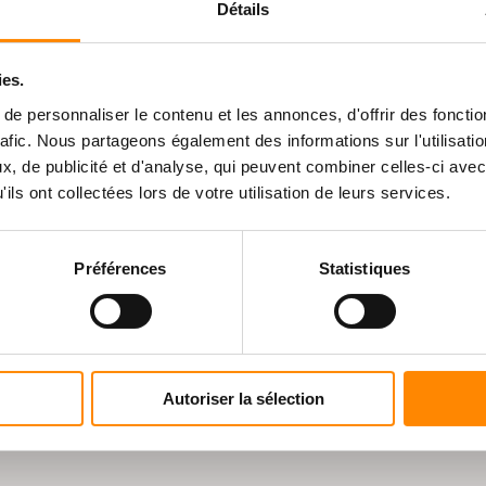
Détails
ies.
z un client par
La Parqueterie
e personnaliser le contenu et les annonces, d'offrir des fonctio
 une terrasse Vetedy ?
rafic. Nous partageons également des informations sur l'utilisati
, de publicité et d'analyse, qui peuvent combiner celles-ci avec
le dans les divers sites mais également dans les agences de no
ils ont collectées lors de votre utilisation de leurs services.
tenir la marchandise.
Préférences
Statistiques
AIENT ÉGALEMENT VOUS INTÉR
Autoriser la sélection