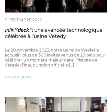
9 DÉCEMBRE 2025
: une avancée technologique
InfinY
deck
®
célébrée à l’usine Vetedy
Le 20 novembre 2025, notre usine de Weyler a
accueilli plus de 300 invités venus de 29 pays pour
célébrer un moment majeur dans l’histoire de
Vetedy : l’inauguration officielle […]
VOIR LA NEWS