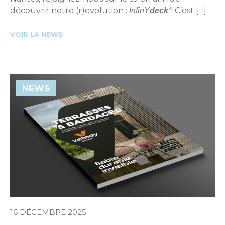
découvrir notre (r)evolution :
. C’est […]
InfinY
deck
®
VOIR LA NEWS
NEWS
16 DÉCEMBRE 2025