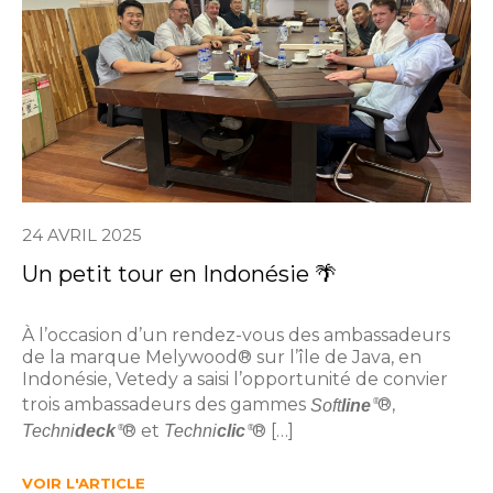
24 AVRIL 2025
Un petit tour en Indonésie 🌴
À l’occasion d’un rendez-vous des ambassadeurs
de la marque Melywood® sur l’île de Java, en
Indonésie, Vetedy a saisi l’opportunité de convier
trois ambassadeurs des gammes
®,
Soft
line
®
® et
® […]
Techni
deck
Techni
clic
®
®
VOIR L'ARTICLE