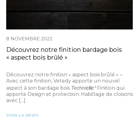
8 NOVEMBRE 2022
Découvrez notre finition bardage bois
« aspect bois brûlé »
Découvrez notre finition « aspect bois brûlé » –
Avec cette finition, Vetedy apporte un nouvel
aspect à son bardage bois
Finition qui
Techni
clic
®
apporte Design et protection. Habillage de cloisons
avec […]
VOIR LA NEWS