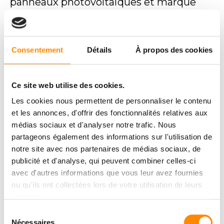
panneaux photovoltaïques et marque
ainsi son engagement envers un avenir
plus durable.
Consentement
Détails
À propos des cookies
Vetedy, fabricant de terrasse en bardage en bois à
fixation invisible est fière d’annoncer son
investissement dans 1000 panneaux
photovoltaïques, marquant ainsi une étape
Ce site web utilise des cookies.
importante vers notre engagement en faveur […]
Les cookies nous permettent de personnaliser le contenu
et les annonces, d'offrir des fonctionnalités relatives aux
VOIR LA NEWS
médias sociaux et d'analyser notre trafic. Nous
partageons également des informations sur l'utilisation de
notre site avec nos partenaires de médias sociaux, de
publicité et d'analyse, qui peuvent combiner celles-ci
ARTICLE
avec d'autres informations que vous leur avez fournies
ou qu'ils ont collectées lors de votre utilisation de leurs
services.
Sélection
Nécessaires