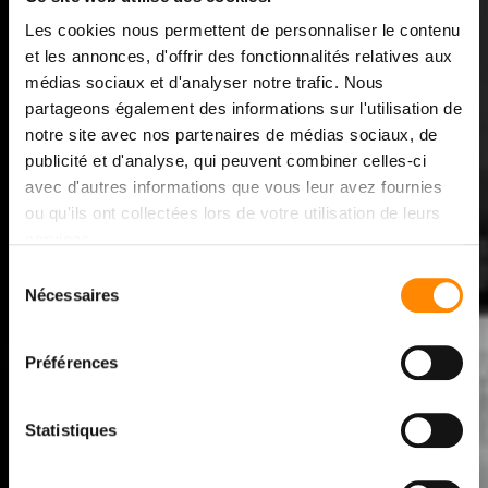
Les cookies nous permettent de personnaliser le contenu
SYSTÈMES DE
et les annonces, d'offrir des fonctionnalités relatives aux
médias sociaux et d'analyser notre trafic. Nous
TERRASSES EN BOIS ET
partageons également des informations sur l'utilisation de
FAÇADES EN BOIS À
notre site avec nos partenaires de médias sociaux, de
publicité et d'analyse, qui peuvent combiner celles-ci
FIXATIONS INVISIBLES
avec d'autres informations que vous leur avez fournies
ou qu'ils ont collectées lors de votre utilisation de leurs
services.
Terrasses en bois et façades en bois haut de gamme
Sélection
à fixations invisibles! VETEDY est le créateur, le
Nécessaires
du
fabricant ainsi que le propriétaire des systèmes
consentement
,
et
pour les
Soft
line
Techni
deck
InfinY
deck
®
®
®
terrasses en bois et
pour les façades en
Techni
clic
®
Préférences
bois. Trois systèmes à fixations invisibles ayant
démontrés leurs technicité, leur durabilité et leur
Statistiques
précision au fil des années depuis 1999.