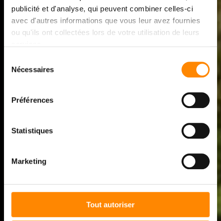
TERRASSE & BARDAGE
publicité et d'analyse, qui peuvent combiner celles-ci
avec d'autres informations que vous leur avez fournies
EN BOIS – VETEDY
ou qu'ils ont collectées lors de votre utilisation de leurs
services.
QUI NOUS SOMMES ET
Sélection
Nécessaires
du
OÙ NOUS ALLONS
consentement
Préférences
Découvrez l’histoire, la philosophie et les engagements
de Vetedy, une entreprise familiale présente aux quatres
Statistiques
coins du monde.
Marketing
Tout autoriser