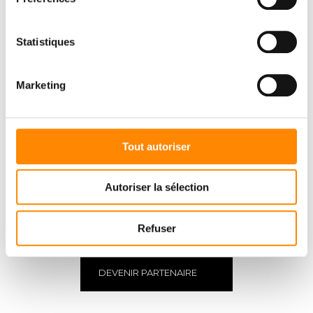
Statistiques
Marketing
Tout autoriser
VOUS ÊTES
Autoriser la sélection
PROFESSIONNEL
?
Faites partie de nos partenaires
Refuser
DEVENIR PARTENAIRE