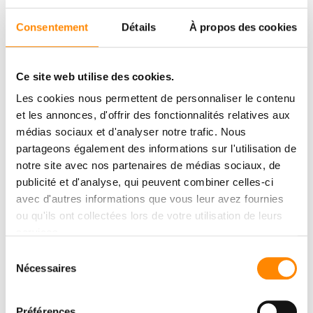
Consentement
Détails
À propos des cookies
Ce site web utilise des cookies.
Les cookies nous permettent de personnaliser le contenu
CENTRE DE
et les annonces, d'offrir des fonctionnalités relatives aux
médias sociaux et d'analyser notre trafic. Nous
TÉLÉCHARGMENT
partageons également des informations sur l'utilisation de
notre site avec nos partenaires de médias sociaux, de
Consulter et télécharger des documents
publicité et d'analyse, qui peuvent combiner celles-ci
avec d'autres informations que vous leur avez fournies
DOWNLOAD CENTER
ou qu'ils ont collectées lors de votre utilisation de leurs
services.
Sélection
Nécessaires
du
consentement
Préférences