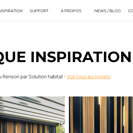
NSPIRATION
SUPPORT
À PROPOS
NEWS / BLOG
C
DOWNLOAD CENTER
HISTORIQUE
FAQ
UE INSPIRATION
u Renson par Solution habitat -
Voir tous les projets