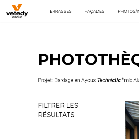
TERRASSES
FAÇADES
PHOTOS/I
STRUCTURE BOIS
TECHNICLIC
SOFTLINE
STRUCTURE ALUMINIUM
TECHNIDECK
INFINYDECK
PHOTOTHÈQ
Projet: Bardage en Ayous
mix Al
Techni
clic
®
FILTRER LES
RÉSULTATS