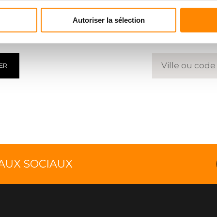
HARGMENT
TROUVE
Autoriser la sélection
 des documents
Entrez un 
ER
EAUX SOCIAUX