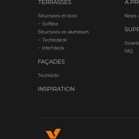
TERRASSES
À P
Structures en bois
News /
– Softline
SUP
Structures en aluminium
– Technideck
Downl
– InfinYdeck
FAQ
FAÇADES
Techniclic
INSPIRATION