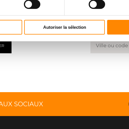
HARGMENT
TROUVE
 des documents
Entrez un 
Autoriser la sélection
ER
EAUX SOCIAUX