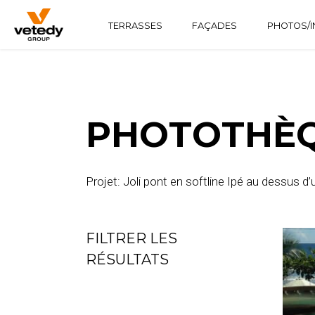
TERRASSES
FAÇADES
PHOTOS/I
STRUCTURE BOIS
TECHNICLIC
SOFTLINE
STRUCTURE ALUMINIUM
TECHNIDECK
INFINYDECK
PHOTOTHÈQ
Projet: Joli pont en softline Ipé au dessus d’
FILTRER LES
RÉSULTATS