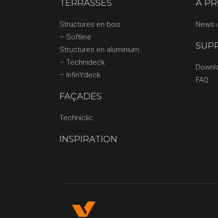
TERRASSES
À P
Structures en bois
News /
– Softline
SUP
Structures en aluminium
– Technideck
Downl
– InfinYdeck
FAQ
FAÇADES
Techniclic
INSPIRATION