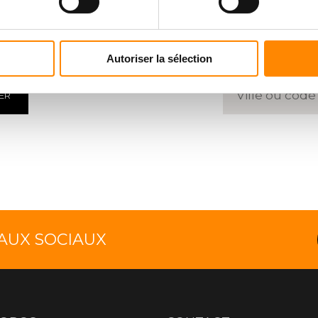
HARGMENT
TROUVE
 des documents
Entrez un 
Autoriser la sélection
ER
EAUX SOCIAUX