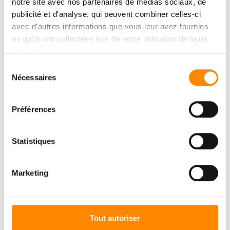
notre site avec nos partenaires de médias sociaux, de
publicité et d'analyse, qui peuvent combiner celles-ci
avec d'autres informations que vous leur avez fournies
ou qu'ils ont collectées lors de votre utilisation de leurs
services.
Sélection
Nécessaires
du
consentement
Préférences
Statistiques
Marketing
CENTRE DE
Tout autoriser
TÉLÉCHARGMENT