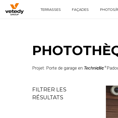
TERRASSES
FAÇADES
PHOTOS/I
STRUCTURE BOIS
TECHNICLIC
SOFTLINE
STRUCTURE ALUMINIUM
TECHNIDECK
INFINYDECK
PHOTOTHÈQ
Projet: Porte de garage en
Padou
Techni
clic
®
FILTRER LES
RÉSULTATS