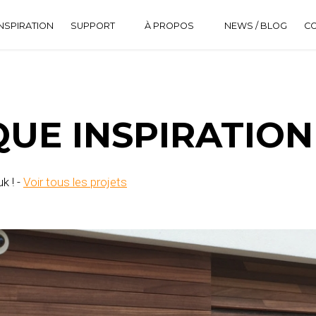
NSPIRATION
SUPPORT
À PROPOS
NEWS / BLOG
C
DOWNLOAD CENTER
HISTORIQUE
FAQ
UE INSPIRATION
k ! -
Voir tous les projets