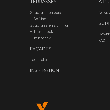
TERRASSES
À P
Structures en bois
News /
– Softline
SUP
Structures en aluminium
– Technideck
Downl
– InfinYdeck
FAQ
FAÇADES
Techniclic
INSPIRATION