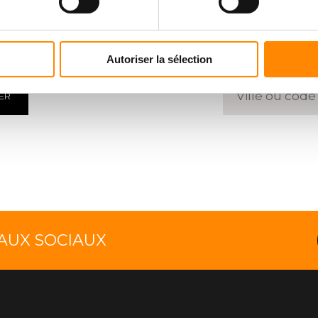
HARGMENT
TROUVE
 des documents
Entrez un 
Autoriser la sélection
ER
EAUX SOCIAUX