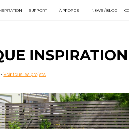
NSPIRATION
SUPPORT
À PROPOS
NEWS / BLOG
C
DOWNLOAD CENTER
HISTORIQUE
FAQ
UE INSPIRATION
 -
Voir tous les projets