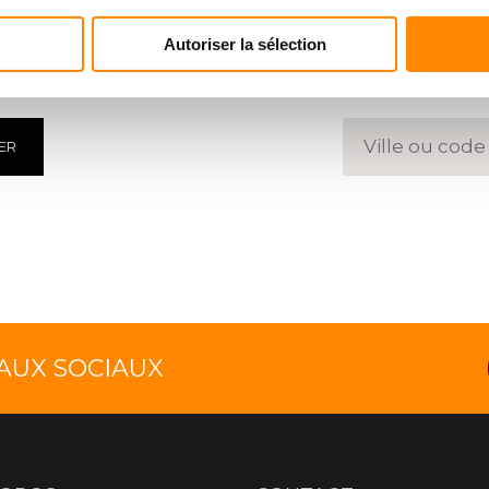
HARGMENT
TROUVE
Autoriser la sélection
 des documents
Entrez un 
ER
EAUX SOCIAUX