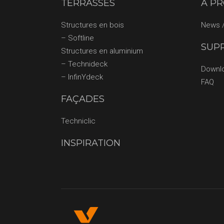
TERRASSES
À P
Structures en bois
News /
– Softline
SUP
Structures en aluminium
– Technideck
Downl
– InfinYdeck
FAQ
FAÇADES
Techniclic
INSPIRATION