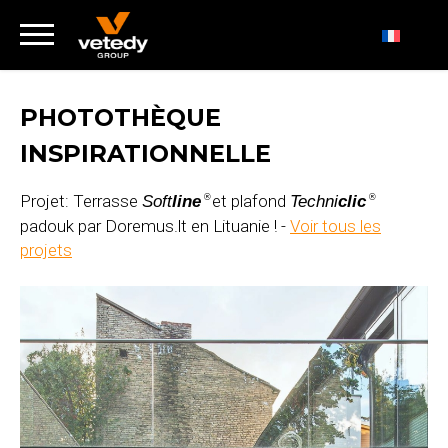
PHOTOTHÈQUE
INSPIRATIONNELLE
Projet: Terrasse
et plafond
Soft
line
Techni
clic
®
®
padouk par Doremus.lt en Lituanie ! -
Voir tous les
projets