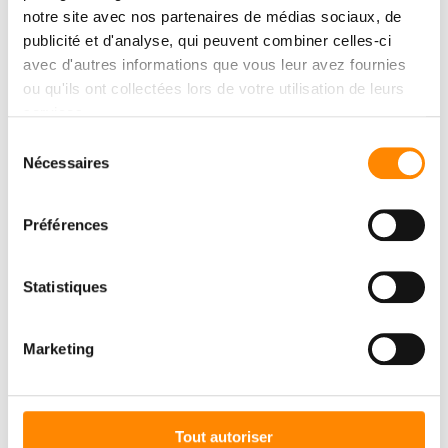
notre site avec nos partenaires de médias sociaux, de
publicité et d'analyse, qui peuvent combiner celles-ci
avec d'autres informations que vous leur avez fournies
ou qu'ils ont collectées lors de votre utilisation de leurs
services.
Sélection
Nécessaires
du
consentement
Préférences
Statistiques
Marketing
CENTRE DE
Tout autoriser