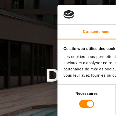
Consentement
Q
Ce site web utilise des cook
Les cookies nous permettent d
sociaux et d'analyser notre t
D'EXCE
partenaires de médias sociaux
vous leur avez fournies ou qu'
Sélection
Nécessaires
InfinY
deck
t
du
®
consentement