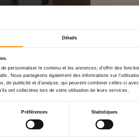
Détails
UELQUE CHO
ies.
e personnaliser le contenu et les annonces, d'offrir des fonctio
rafic. Nous partageons également des informations sur l'utilisati
PTIONNEL AR
, de publicité et d'analyse, qui peuvent combiner celles-ci avec
ils ont collectées lors de votre utilisation de leurs services.
Préférences
Statistiques
ransforme la pose de terrasses: plus rapide,
Soyez les premiers informés.