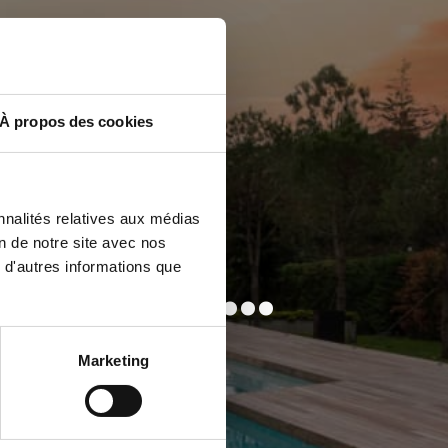
À propos des cookies
SE
nnalités relatives aux médias
on de notre site avec nos
RIVE...
 d'autres informations que
Marketing
 plus durable.