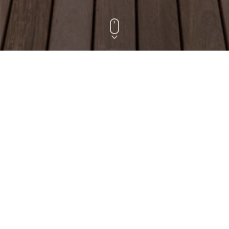
OI
VA TOUT C
InfinY
deck
®
FIXATION INVISIBLE