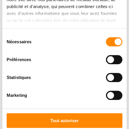
publicité et d'analyse, qui peuvent combiner celles-ci
avec d'autres informations que vous leur avez fournies
ou qu'ils ont collectées lors de votre utilisation de leurs
services.
CENTRE DE
Sélection
TÉLÉCHARGMENT
Nécessaires
du
consentement
Consulter et télécharger des documents
Préférences
DOWNLOAD CENTER
Statistiques
Marketing
Tout autoriser