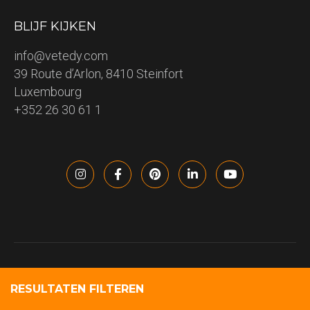
BLIJF KIJKEN
info@vetedy.com
39 Route d’Arlon, 8410 Steinfort
Luxembourg
+352 26 30 61 1
VETEDY 2023 – All rights reserved – Copyright information
Politique de confidentialité
Conditions d’utilisation
RESULTATEN FILTEREN