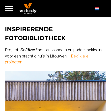
INSPIRERENDE
FOTOBIBLIOTHEEK
Project:
houten vlonders en padoekbekleding
Soft
line
®
voor een prachtig huis in Litouwen. -
Bekijk alle
projecten