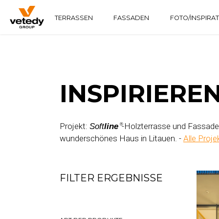
TERRASSEN
FASSADEN
FOTO/INSPIRA
HOLZKONSTRUKTION
TECHNICLIC
SOFTLINE
ALUMINIUMKONSTRUKTION
TECHNIDECK
INFINYDECK
INSPIRIERE
Projekt:
-Holzterrasse und Fassade
Soft
line
®
wunderschönes Haus in Litauen. -
Alle Proj
FILTER ERGEBNISSE