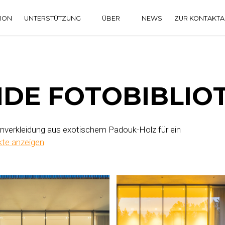
TION
UNTERSTÜTZUNG
ÜBER
NEWS
ZUR KONTAKT
DOWNLOAD CENTER
HISTORIE
HÄUFIG GESTELLTE FRAGEN
NDE FOTOBIBLIO
nverkleidung aus exotischem Padouk-Holz für ein
ekte anzeigen