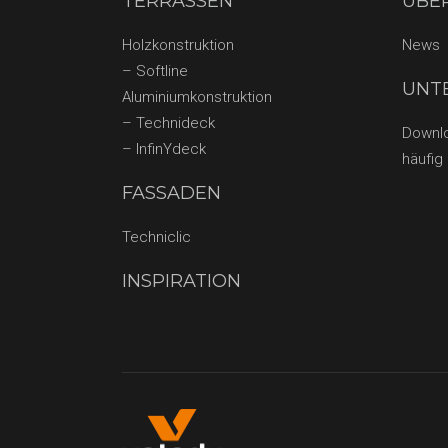
TERRASSEN
ÜBE
Holzkonstruktion
News
– Softline
UNT
Aluminiumkonstruktion
– Technideck
Downl
– InfinYdeck
häufig
FASSADEN
Techniclic
INSPIRATION