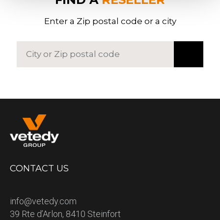
Enter a Zip postal code or a city
CONTACT US
info@vetedy.com
39 Rte d’Arlon, 8410 Steinfort