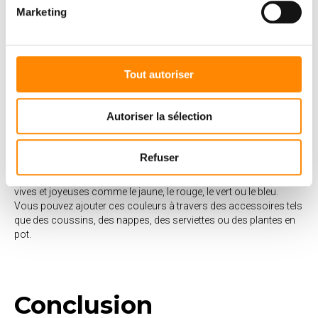
Marketing
Tout autoriser
Terrasse Teak
Soft
line
Villa Marinna à Cannes
®
Autoriser la sélection
4. Jouez avec les couleurs
Refuser
Les couleurs peuvent avoir un impact énorme sur l’apparence de
votre terrasse. Pour une ambiance estivale, ajoutez des couleurs
vives et joyeuses comme le jaune, le rouge, le vert ou le bleu.
Vous pouvez ajouter ces couleurs à travers des accessoires tels
que des coussins, des nappes, des serviettes ou des plantes en
pot.
Conclusion