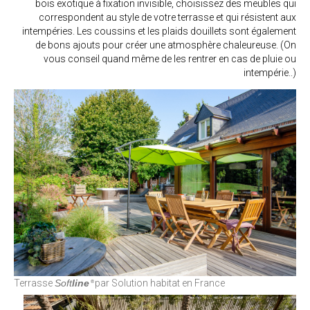
bois exotique à fixation invisible, choisissez des meubles qui
correspondent au style de votre terrasse et qui résistent aux
intempéries. Les coussins et les plaids douillets sont également
de bons ajouts pour créer une atmosphère chaleureuse. (On
vous conseil quand même de les rentrer en cas de pluie ou
intempérie..)
Terrasse
Soft
line
par Solution habitat en France
®