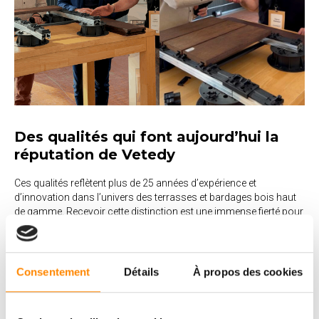
Des qualités qui font aujourd’hui la
réputation de Vetedy
Ces qualités reflètent plus de 25 années d’expérience et
d’innovation dans l’univers des terrasses et bardages bois haut
de gamme. Recevoir cette distinction est une immense fierté pour
toute notre équipe. Au-delà du prix lui-même, c’est surtout une
belle validation du travail réalisé depuis des années pour
développer des solutions toujours plus intelligentes, fiables et
confortables à installer sur chantier.
Consentement
Détails
À propos des cookies
Nos remerciements