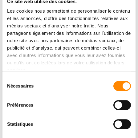
Ce site web utilise des cookies.
Nous remercions chaleureusement Chambost Matériaux pour
Les cookies nous permettent de personnaliser le contenu
l’organisation de cet événement, ainsi que Thierry Chambost
pour son accueil et cette belle mise en lumière de l’innovation
et les annonces, d'offrir des fonctionnalités relatives aux
dans notre secteur. Merci également à tous les artisans et
médias sociaux et d'analyser notre trafic. Nous
professionnels présents pour leurs échanges, leur curiosité et
partageons également des informations sur l'utilisation de
leur confiance.
notre site avec nos partenaires de médias sociaux, de
publicité et d'analyse, qui peuvent combiner celles-ci
avec d'autres informations que vous leur avez fournies
ou qu'ils ont collectées lors de votre utilisation de leurs
services.
Sélection
Nécessaires
du
consentement
Préférences
Statistiques