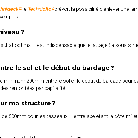
, le
prévoit la possibilité d’enlever une 
hni
deck
Techni
clic
®
®
oir plus.
 niveau ?
résultat optimal, il est indispensable que le lattage (la sous-str
tre le sol et le début du bardage ?
minimum 200mm entre le sol et le début du bardage pour évit
des remontées par capillarité.
our ma structure ?
e de 500mm pour les tasseaux. L’entre-axe étant la côté milieu