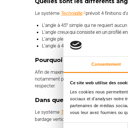
Quelles sont les différents ang
Le système
prévoit 4 finitions d
Techni
clic
®
L’angle à 45° simple qui ne requiert aucu
L’angle creux qui consiste en un profilé en
L’angle plein en bois qui consiste en un c
L’angle à 45° avec profilé zinc qui se log
Pourquoi est-il essentiel de re
Consentement
Afin de maximiser la durée de vie de votre ba
notamment pour assurer une bonne ventilation
Ce site web utilise des cook
respecter.
Les cookies nous permettent d
sociaux et d'analyser notre t
Dans quel sens dois-je poser
partenaires de médias sociaux
Le système
peut se poser vertic
Techni
clic
®
vous leur avez fournies ou qu'
bardage vertical aura toutefois tendance à 
Sélection