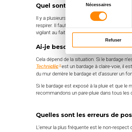
Quel sont les grands principes
Nécessaires
du
consentement
Il y a plusieurs choses à prendre en compte 
respirer. Il faut ensuite veiller à respecter l
vigilant au fait de commencer le bardage 
Refuser
Ai-je besoin d’un pare-pluie de
Cela dépend de la situation. Si le bardage n
est un bardage à claire-voie, il e
Techni
clic
®
du mur derrière le bardage et d’assurer un fon
Si le bardage est exposé à la pluie et que le 
recommandons un pare-pluie dans tous les
Quelles sont les erreurs de po
L’erreur la plus fréquente est le non-respec