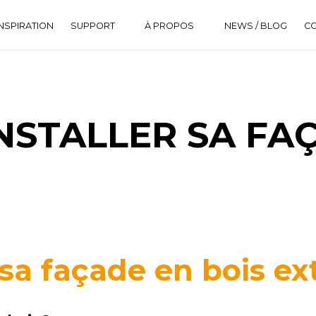
NSPIRATION
SUPPORT
À PROPOS
NEWS / BLOG
C
DOWNLOAD CENTER
HISTORIQUE
FAQ
STALLER SA FA
 sa façade en bois ex