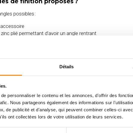
les de finition proposés ?
’angles possibles :
n accessoire
 zinc plié permettant d’avoir un angle rentrant
oin en bois
e entre les deux coupes à 45°
specter la notice de pose ?
Détails
rdage extérieur, il est essentiel de respecter certaines consig
 du bardage et d’avoir une jonction de planche sur un tassea
ies.
e personnaliser le contenu et les annonces, d'offrir des fonctio
rafic. Nous partageons également des informations sur l'utilisati
 mon bardage ?
, de publicité et d'analyse, qui peuvent combiner celles-ci avec
alement ou horizontalement. Il est même possible de poser en 
ils ont collectées lors de votre utilisation de leurs services.
apporter un effet contemporain et moderne à la bâtisse.