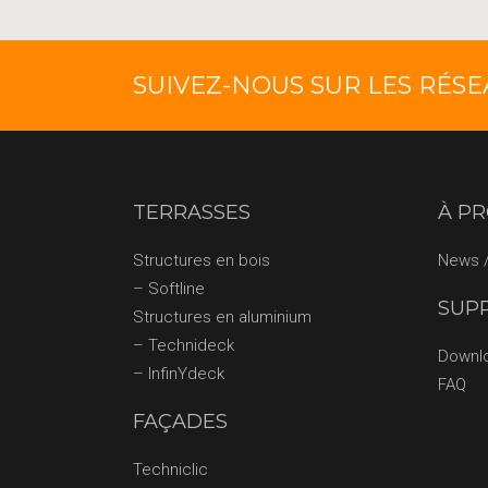
SUIVEZ-NOUS SUR LES RÉS
TERRASSES
À P
Structures en bois
News /
– Softline
SUP
Structures en aluminium
– Technideck
Downl
– InfinYdeck
FAQ
FAÇADES
Techniclic