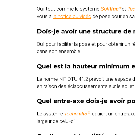
Oui, tout comme le système
et
Soft
line
Tec
®
vous à
la notice ou vidéo
de pose pour en sav
Dois-je avoir une structure de
Oui, pour faciliter la pose et pour obtenir un 
dans son ensemble.
Quel est la hauteur minimum en
La norme NF DTU 41.2 prévoit une espace de 
en raison des éclaboussements sur le sol et 
Quel entre-axe dois-je avoir p
Le système
requiert un entre-ax
Techni
clic
®
largeur de celui-ci.