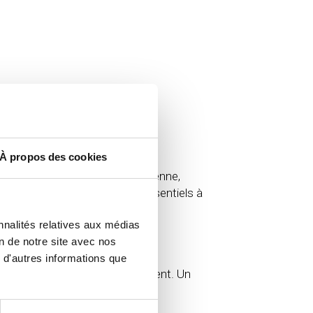
À propos des cookies
nes de
Vetedy
et norme européenne,
u, deux des points les plus essentiels à
nnalités relatives aux médias
on de notre site avec nos
 d'autres informations que
oblique selon les désirs du client. Un