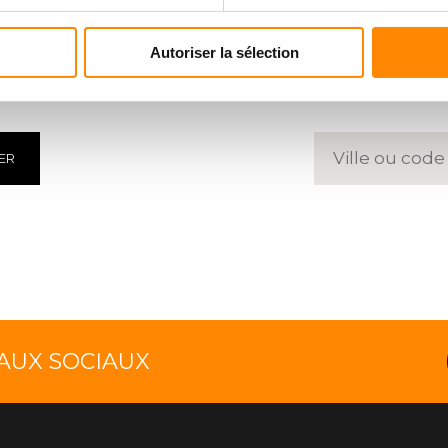
HARGMENT
TROUVE
Autoriser la sélection
 des documents
Entrez un 
ER
EAUX SOCIAUX