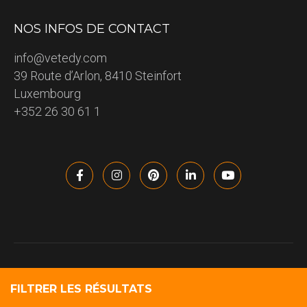
NOS INFOS DE CONTACT
info@vetedy.com
39 Route d’Arlon, 8410 Steinfort
Luxembourg
+352 26 30 61 1
VETEDY 2023 – All rights reserved – Copyright information
Politique de confidentialité
Conditions d’utilisation
FILTRER LES RÉSULTATS