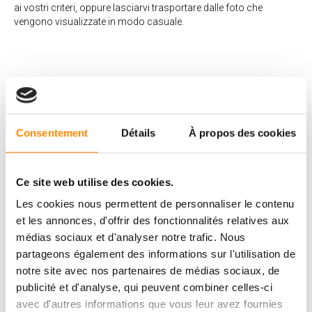
ai vostri criteri, oppure lasciarvi trasportare dalle foto che
vengono visualizzate in modo casuale.
Cos’altro c’è di nuovo?
Consentement
Détails
À propos des cookies
Abbiamo anche ridisegnato il nostro nuovo sito web in modo
che possiate trovare le informazioni che cercate in modo rapido
e semplice.
Ce site web utilise des cookies.
Pagine di prodotto dettagliate
Les cookies nous permettent de personnaliser le contenu
Un centro di download per i nostri documenti per
et les annonces, d'offrir des fonctionnalités relatives aux
professionisti e privati
Una serie completa di domande frequenti
médias sociaux et d'analyser notre trafic. Nous
Una sezione del blog dedicata ai tutorial
partageons également des informations sur l'utilisation de
Un modulo di contatto personalizzato
notre site avec nos partenaires de médias sociaux, de
publicité et d'analyse, qui peuvent combiner celles-ci
Vi invitiamo inoltre a seguirci sui social network, per seguire in
diretta le nostre novità e i progetti stimolanti dei nostri partner!
avec d'autres informations que vous leur avez fournies