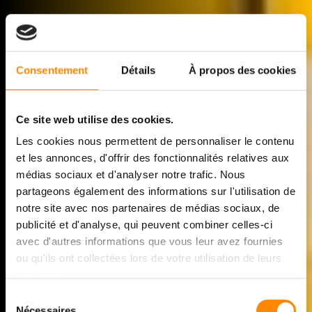
Consentement
Détails
À propos des cookies
Ce site web utilise des cookies.
Les cookies nous permettent de personnaliser le contenu
et les annonces, d'offrir des fonctionnalités relatives aux
médias sociaux et d'analyser notre trafic. Nous
partageons également des informations sur l'utilisation de
notre site avec nos partenaires de médias sociaux, de
publicité et d'analyse, qui peuvent combiner celles-ci
avec d'autres informations que vous leur avez fournies
RIVESTIMENTO IN
ou qu'ils ont collectées lors de votre utilisation de leurs
LEGNO
Techni
clic
services.
®
Sélection
Nécessaires