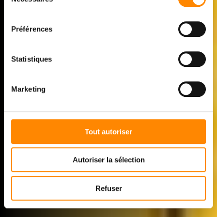
du
SEMPLICE. MODERNO.
consentement
INVISIBILE.
Préférences
, un moderno sistema di facciata in legno con
Techni
clic
®
Statistiques
fissaggio invisibile.
Marketing
Tout autoriser
Autoriser la sélection
Refuser