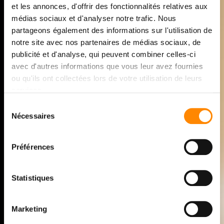
SISTEMI DI DECKING IN
et les annonces, d'offrir des fonctionnalités relatives aux
médias sociaux et d'analyser notre trafic. Nous
LEGNO E FACCIATE IN
partageons également des informations sur l'utilisation de
LEGNO CON ELEMENTI
notre site avec nos partenaires de médias sociaux, de
publicité et d'analyse, qui peuvent combiner celles-ci
DI FISSAGGIO
avec d'autres informations que vous leur avez fournies
INVISIBILI
ou qu'ils ont collectées lors de votre utilisation de leurs
services.
Sélection
Decorazioni e facciate in legno di alta qualità con
Nécessaires
du
elementi di fissaggio invisibili! VETEDY è l’ideatore, il
consentement
produttore e il proprietario dei sistemi
e
Soft
line
®
per le decorazioni in legno e
Techni
deck
Techni
clic
®
®
Préférences
per le facciate in legno. Tre sistemi con chiusure
invisibili che dal 1999 hanno dimostrato la loro
Statistiques
tecnicità, durata e precisione nel corso degli anni.
Marketing
SCOPRIRE VETEDY