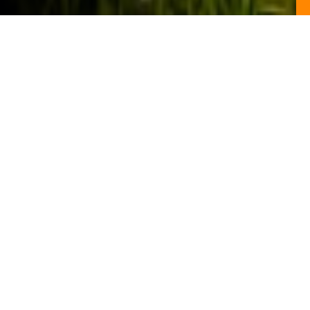
LASCIATEVI ISPIRARE
Scoprite alcuni dei nostri ponti e facciate in legno