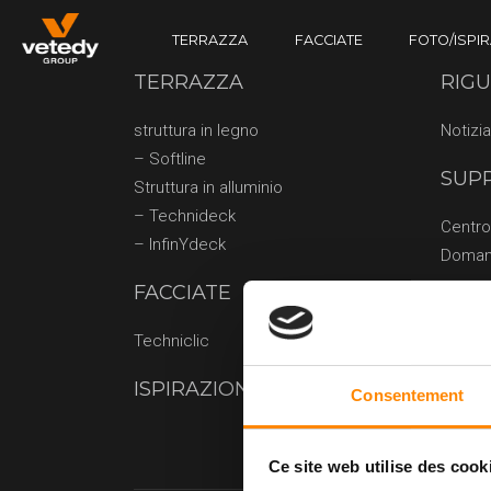
TERRAZZA
FACCIATE
FOTO/ISPI
STRUTTURA IN LEGNO
TECHNICLIC
TERRAZZA
RIG
SOFTLINE
STRUTTURA IN ALLUMINIO
struttura in legno
Notizia
TECHNIDECK
– Softline
SUP
INFINYDECK
Struttura in alluminio
– Technideck
Centr
– InfinYdeck
Doman
FACCIATE
Techniclic
ISPIRAZIONE
Consentement
Ce site web utilise des cook