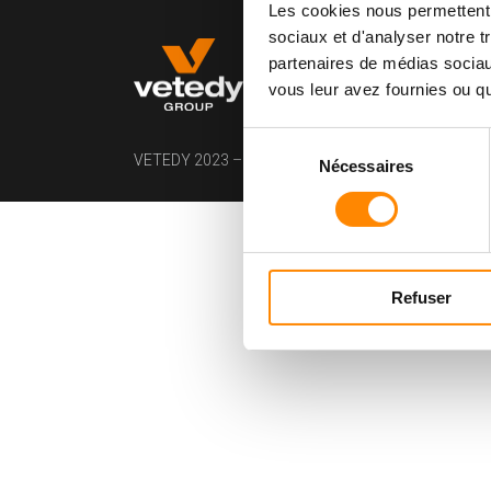
Les cookies nous permettent d
sociaux et d'analyser notre t
partenaires de médias sociaux
vous leur avez fournies ou qu'
Sélection
VETEDY 2023 – All rights reserved – Copyright info
Nécessaires
du
consentement
Refuser