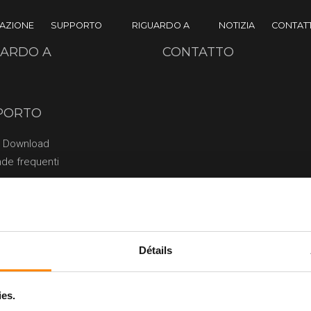
RAZIONE
SUPPORTO
RIGUARDO A
NOTIZIA
CONTAT
CENTRO DOWNLOAD
STORICO
UARDO A
CONTATTO
DOMANDE FREQUENTI
PORTO
o Download
de frequenti
Détails
ies.