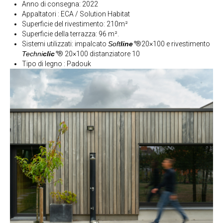
Anno di consegna: 2022
Appaltatori : ECA / Solution Habitat
Superficie del rivestimento: 210m²
Superficie della terrazza: 96 m².
Sistemi utilizzati: impalcato
Soft
line
®20×100 e rivestimento
®
Techni
clic
® 20×100 distanziatore 10
®
Tipo di legno : Padouk