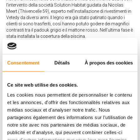
l’intervento della società Solution Habitat guidata da Nicolas
Meert (Thivencelle 59), esperto nell’installazione di rivestimenti in
Vetedy da diversi anni. Il legno era già stato patinato quando i
clienti si sono trasferiti, così hanno potuto godere dei magnifici
contrasti tra il padouk grigio e il mattone rosso. Nell’ultima fase è
stata installata la copertura della piscina.
Il dettaglio in più?
Consentement
Détails
À propos des cookies
Ce site web utilise des cookies.
Les cookies nous permettent de personnaliser le contenu
et les annonces, d'offrir des fonctionnalités relatives aux
médias sociaux et d'analyser notre trafic. Nous
Non potevamo non citare due dettagli:
partageons également des informations sur l'utilisation de
Nelle aree riparate e sopraelevate, il legno si sarebbe deteriorato
notre site avec nos partenaires de médias sociaux, de
molto più lentamente rispetto alle aree esposte, cosa che non ha
publicité et d'analyse, qui peuvent combiner celles-ci
soddisfatto tutti i responsabili del progetto. Si è quindi deciso di
avec d'autres informations que vous leur avez fournies