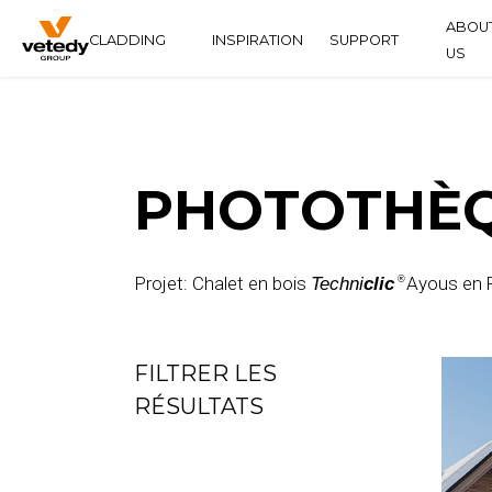
ABOU
CLADDING
INSPIRATION
SUPPORT
US
HISTO
TECHNICLIC
DOWNLOAD CENTER
FAQS
PHOTOTHÈQ
Projet: Chalet en bois
Ayous en R
Techni
clic
®
FILTRER LES
RÉSULTATS