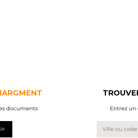
HARGMENT
TROUVE
 des documents
Entrez un 
ER