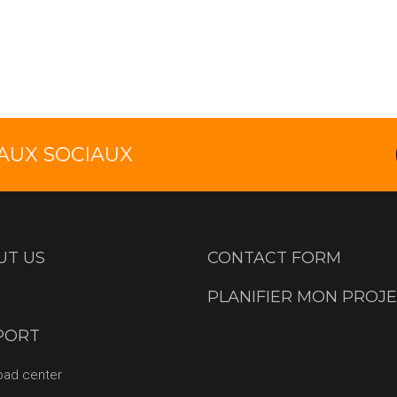
EAUX SOCIAUX
UT US
CONTACT FORM
PLANIFIER MON PROJ
PORT
oad center