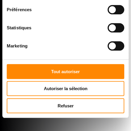
VETEDY は、 天然木ノンビスウッドデッキシステム
（ソフトライン） と
（テクニ
Soft
line
Techni
deck
®
®
Préférences
デッキ）、天然木ノンビス外装システム
Techni
clic
®
（テクニクリック）の発明者であり、製造者で
Statistiques
す。
1999 年のVETEDY創立以来、ビス
を
見せない3つのシステムは、その高いデザイン性と
耐久性を認められ、世界的に有名な５つ星ホテル か
Marketing
ら一般の住宅まで、世界50か国以上の数えきれない
ほど多くの場所でインストールされてきました。
Tout autoriser
DISCOVER VETEDY
Autoriser la sélection
Refuser