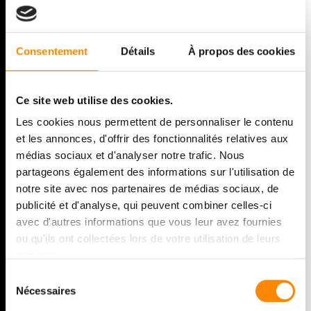
Consentement
Détails
À propos des cookies
SOLID WOOD DECKING
SYSTEMS AND WOOD
Ce site web utilise des cookies.
FACADES WITH
Les cookies nous permettent de personnaliser le contenu
et les annonces, d'offrir des fonctionnalités relatives aux
INVISIBLE FASTENERS
médias sociaux et d'analyser notre trafic. Nous
partageons également des informations sur l'utilisation de
notre site avec nos partenaires de médias sociaux, de
ビスを見せない最高品質の天然木
publicité et d'analyse, qui peuvent combiner celles-ci
ウッドデッキと天然木ファサー
avec d'autres informations que vous leur avez fournies
ou qu'ils ont collectées lors de votre utilisation de leurs
ド！
services.
Sélection
Nécessaires
du
consentement