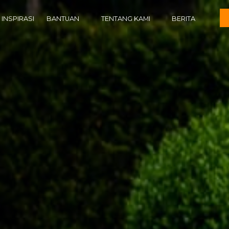
INSPIRASI
BANTUAN
TENTANG KAMI
BERITA
DOWNLOAD CENTER
SEJARAH