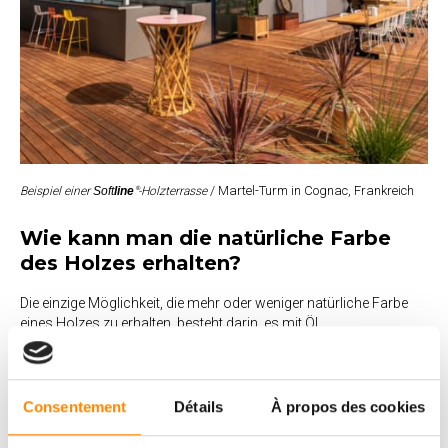
/ Martel-Turm in Cognac, Frankreich
Beispiel einer
Soft
line
-Holzterrasse
®
Wie kann man die natürliche Farbe
des Holzes erhalten?
Die einzige Möglichkeit, die mehr oder weniger natürliche Farbe
eines Holzes zu erhalten, besteht darin, es mit Öl,
Sättigungsmittel, Lasur oder einem anderen
Terrassenbehandlungsmittel zu behandeln. Achtung: Einige
Holzarten sind extrem UV-empfindlich und verändern ihre Farbe,
sobald sie verarbeitet werden (z. B. Padouk). Wenn Sie die
Consentement
Détails
À propos des cookies
ursprüngliche Farbe des Holzes behalten möchten, sollten Sie es
geschützt lagern und die Behandlung durchführen, bevor Sie es