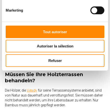
sogenannten “Zebrastreifen” führt. Wir empfehlen die
Verwendung einer Rotationsmaschine, die mit einem schwarzen
Marketing
Pad ausgestattet ist.
Wie pflege ich meine Holzterrasse?
Tout autoriser
Aufgrund ihrer hohen natürlichen Dauerhaftigkeit müssen die
Hölzer der
Soft
line
-
und
Techni
deck
-Systeme
nicht jährlich
®
®
behandelt werden (mit Ausnahme von Bambus). Es genügt, Ihre
Autoriser la sélection
Terrasse einmal im Jahr mit klarem Wasser zu reinigen oder den
Softclean-Fettlöser
zu verwenden, der die Farbe Ihrer Terrasse bei
jeder Reinigung auffrischt.
Softclean
ist für alle Holzarten
Refuser
geeignet und nicht umweltschädlich.
Müssen Sie Ihre Holzterrassen
behandeln?
Die Hölzer, die
Vetedy
für seine Terrassensysteme anbietet, sind
von Natur aus dauerhaft und verrottungsfest. Sie müssen daher
nicht behandelt werden, um ihre Lebensdauer zu erhalten. Nur
Bambus muss jährlich gepflegt werden.