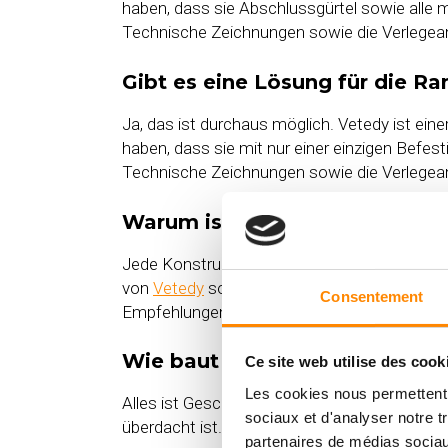
haben, dass sie Abschlussgürtel sowie alle 
Technische Zeichnungen sowie die Verlegean
Gibt es eine Lösung für die Ra
Ja, das ist durchaus möglich. Vetedy ist ein
haben, dass sie mit nur einer einzigen Befe
Technische Zeichnungen sowie die Verlegeanl
Warum ist es so wichtig, die 
Jede Konstruktion im Freien wird das ganze 
von
Vetedy
so konzipiert sind, dass sie den 
Consentement
Empfehlungen für den Einbau einhalten.
Wie baut man eine Holzterrasse
Ce site web utilise des cook
Les cookies nous permettent d
Alles ist Geschmackssache, aber es ist gener
sociaux et d'analyser notre t
überdacht ist.
partenaires de médias sociaux