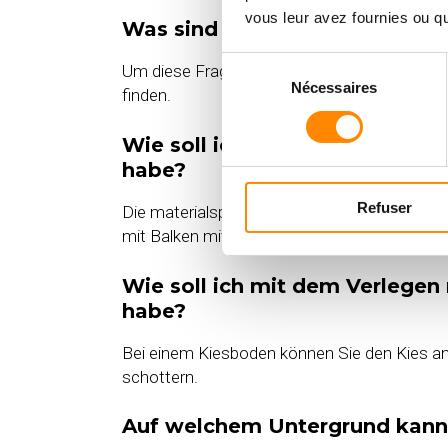
vous leur avez fournies ou qu'
Was sind die wichtigsten Prin
Sélection
Um diese Frage am besten zu beantworten, le
Nécessaires
du
finden.
consentement
Wie soll ich mit dem Verlegen
habe?
Refuser
Die materialsparendste Lösung besteht darin
mit Balken mit großem Querschnitt.
Wie soll ich mit dem Verlegen
habe?
Bei einem Kiesboden können Sie den Kies an d
schottern.
Auf welchem Untergrund kann 