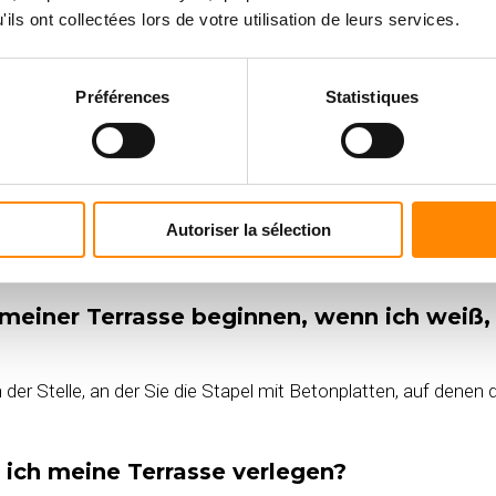
ils ont collectées lors de votre utilisation de leurs services.
zipien beim Verlegen?
sen Sie die Verlegeanleitung, die Sie
hier
finden, oder das Vid
Préférences
Statistiques
 meiner Terrasse beginnen, wenn ich weiß,
Autoriser la sélection
, Betonklötze zu bilden und die Erde mit einem Geotextil abz
 meiner Terrasse beginnen, wenn ich weiß,
er Stelle, an der Sie die Stapel mit Betonplatten, auf denen 
ich meine Terrasse verlegen?