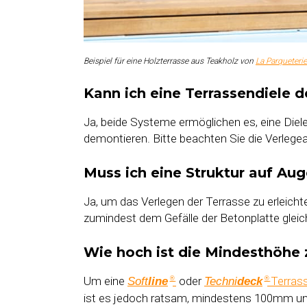
Beispiel für eine Holzterrasse aus Teakholz von
La Parqueterie
Kann ich eine Terrassendiele 
Ja, beide Systeme ermöglichen es, eine Diele
demontieren. Bitte beachten Sie die Verlegea
Muss ich eine Struktur auf A
Ja, um das Verlegen der Terrasse zu erleichte
zumindest dem Gefälle der Betonplatte gleich
Wie hoch ist die Mindesthöhe
Um eine
-
oder
-Terras
Soft
line
Techni
deck
®
®
ist es jedoch ratsam, mindestens 100mm unte