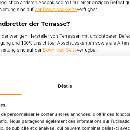
möglichen anderen Abschlüsse mit nur einer einzigen Befestig
leitung sind auf
der Download-Seite
verfügbar.
ndbretter der Terrasse?
er der wenigen Hersteller von Terrassen mit unsichtbaren Befe
stigung und 100% unsichtbar Abschlusskanten sowie alle Arte
eitung sind auf der
Download-Seite
verfügbar.
Verlegeanleitung zu beachten?
Jahr über auf eine harte Probe gestellt. Auch wenn die Terr
Witterungseinflüssen standhalten können, ist es für die Langleb
Détails
? – In welcher Richtung sollte ich meine 
ies.
e personnaliser le contenu et les annonces, d'offrir des fonctio
ell ratsam, die Terrasse in Längsrichtung und/oder zum Licht 
rafic. Nous partageons également des informations sur l'utilisati
, de publicité et d'analyse, qui peuvent combiner celles-ci avec