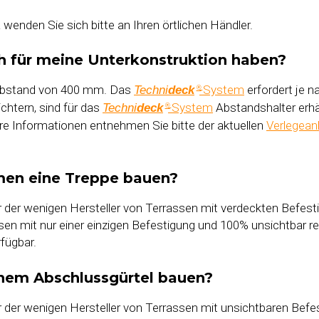
enden Sie sich bitte an Ihren örtlichen Händler.
 für meine Unterkonstruktion haben?
sabstand von 400 mm. Das
-System
erfordert je 
Techni
deck
®
chtern, sind für das
-System
Abstandshalter erhäl
Techni
deck
®
re Informationen entnehmen Sie bitte der aktuellen
Verlegean
men eine Treppe bauen?
r der wenigen Hersteller von Terrassen mit verdeckten Befest
en mit nur einer einzigen Befestigung und 100% unsichtbar r
rfügbar.
inem Abschlussgürtel bauen?
r der wenigen Hersteller von Terrassen mit unsichtbaren Befe