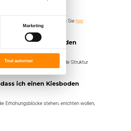
eo mit der Verlegeanleitung, das Sie
hier
Marketing
 dass ich einen Erdboden
Tout autoriser
udecken. Baue dann eine tragende Struktur
 dass ich einen Kiesboden
die Erhöhungsblöcke stehen, errichten wollen,