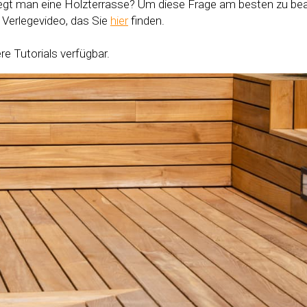
legt man eine Holzterrasse? Um diese Frage am besten zu bean
 Verlegevideo, das Sie
hier
finden.
e Tutorials verfügbar.