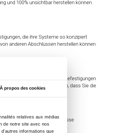
ung und 100% unsichtbar herstellen können.
stigungen, die ihre Systeme so konzipiert
n von anderen Abschlüssen herstellen können.
assensysteme mit unsichtbaren Befestigungen
igkeit der Systeme unerlässlich, dass Sie die
À propos des cookies
Terrasse verlegen?
nnalités relatives aux médias
hin zu verlegen, wenn die Terrasse
on de notre site avec nos
 d'autres informations que