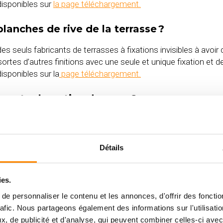
disponibles sur
la page téléchargement.
 planches de rive de la terrasse ?
n des seuls fabricants de terrasses à fixations invisibles à av
s sortes d’autres finitions avec une seule et unique fixation et 
isponibles sur la
page téléchargement.
specter la notice de pose ?
udes épreuves tout au long de l’année. Même si les systèmes d
x aléas climatiques, il est essentiel de respecter les préconi
Détails
 en bois ? – Dans quel sens dois-je poser 
ies.
alement conseillé de poser la terrasse dans le sens de la longu
e personnaliser le contenu et les annonces, d'offrir des fonctio
rafic. Nous partageons également des informations sur l'utilisati
, de publicité et d'analyse, qui peuvent combiner celles-ci avec