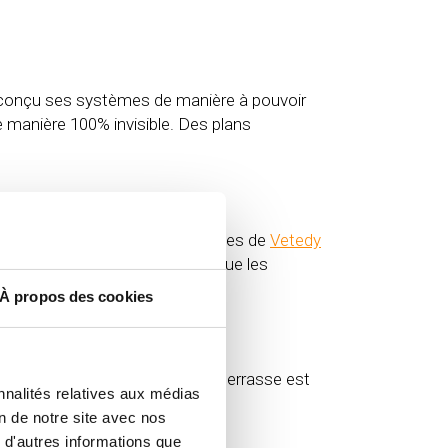
oir conçu ses systèmes de manière à pouvoir
de manière 100% invisible. Des plans
e terrasses à fixations invisibles de
Vetedy
sations de mise en œuvre pour que les
À propos des cookies
ma terrasse ?
eur et/ou vers la lumière si la terrasse est
nnalités relatives aux médias
on de notre site avec nos
 d'autres informations que