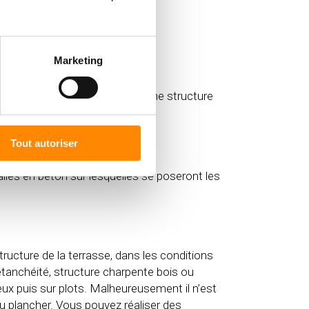
uction de pose disponible
ici
.
Marketing
sol en terre ?
éotextile. Ensuite, construire une structure
Tout autoriser
sol en gravier ?
 dalles en béton sur lesquelles se poseront les
tructure de la terrasse, dans les conditions
étanchéité, structure charpente bois ou
eux puis sur plots. Malheureusement il n’est
du plancher. Vous pouvez réaliser des