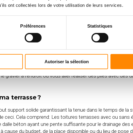
 de pose ?
ils ont collectées lors de votre utilisation de leurs services.
érez-vous la notice de pose disponible
ici
ou à la vidéo d’instr
Préférences
Statistiques
se de ma terrasse en sachant que j’ai un 
t de constituer des plots béton et recouvrir la terre avec un g
n.
Autoriser la sélection
se de ma terrasse en sachant que j ai un 
 le gravier à l’endroit où vous aller réaliser des piles avec des
 ma terrasse ?
 tout support solide garantissant la tenue dans le temps de la s
s de ceci. Cela comprend: Les toitures terrasses avec ou sans 
ne dalle béton ayant une pente suffisante pour le drainage des 
 à cause du budget, de la place disponible ou du lieu de pose 