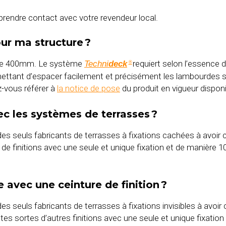
z prendre contact avec votre revendeur local.
our ma structure ?
 de 400mm. Le système
requiert selon l’essence 
Techni
deck
®
ermettant d’espacer facilement et précisément les lambourdes
ez-vous référer à
la notice de pose
du produit en vigueur dispon
ec les systèmes de terrasses ?
des seuls fabricants de terrasses à fixations cachées à avoi
s de finitions avec une seule et unique fixation et de manière 
 avec une ceinture de finition ?
es seuls fabricants de terrasses à fixations invisibles à avo
outes sortes d’autres finitions avec une seule et unique fixatio