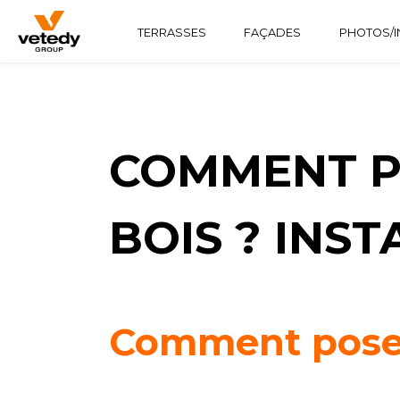
TERRASSES
FAÇADES
PHOTOS/I
STRUCTURE BOIS
TECHNICLIC
SOFTLINE
STRUCTURE ALUMINIUM
TECHNIDECK
INFINYDECK
COMMENT P
BOIS ? INS
Comment poser 