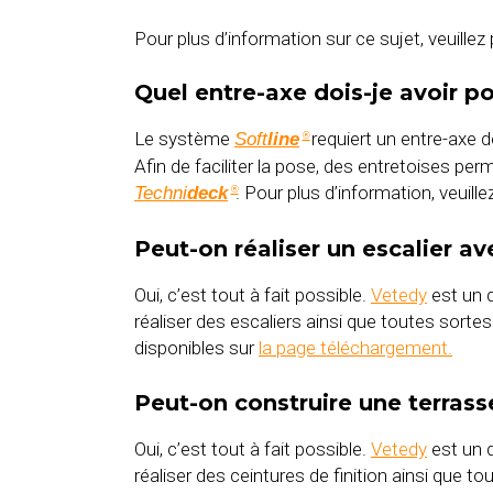
Pour plus d’information sur ce sujet, veuille
Quel entre-axe dois-je avoir p
Le système
requiert un entre-axe
Soft
line
®
Afin de faciliter la pose, des entretoises p
. Pour plus d’information, veuill
Techni
deck
®
Peut-on réaliser un escalier av
Oui, c’est tout à fait possible.
Vetedy
est un 
réaliser des escaliers ainsi que toutes sorte
disponibles sur
la page téléchargement.
Peut-on construire une terrasse
Oui, c’est tout à fait possible.
Vetedy
est un d
réaliser des ceintures de finition ainsi que t