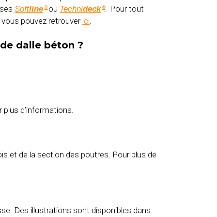
asses
ou
. Pour tout
Soft
line
Techni
deck
®
®
que vous pouvez retrouver
ici
.
r de dalle béton ?
r plus d’informations.
s et de la section des poutres. Pour plus de
sse. Des illustrations sont disponibles dans