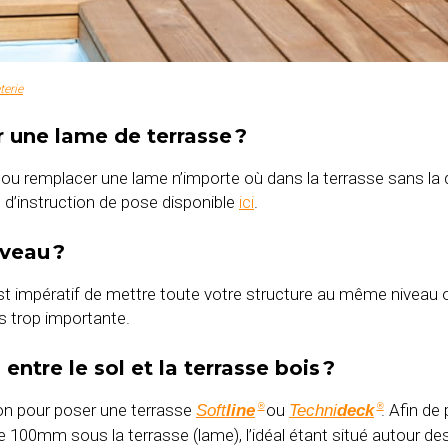
terie
r une lame de terrasse ?
 ou remplacer une lame n’importe où dans la terrasse sans la 
o d’instruction de pose disponible
ici
.
iveau ?
 il est impératif de mettre toute votre structure au même niveau 
as trop importante.
ntre le sol et la terrasse bois ?
on pour poser une terrasse
ou
. Afin de 
Soft
line
Techni
deck
®
®
de 100mm sous la terrasse (lame), l’idéal étant situé autour