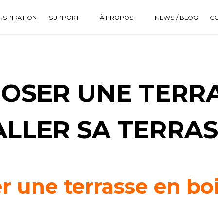
NSPIRATION
SUPPORT
À PROPOS
NEWS / BLOG
C
DOWNLOAD CENTER
HISTORIQUE
FAQ
OSER UNE TERRA
TALLER SA TERRA
une terrasse en boi