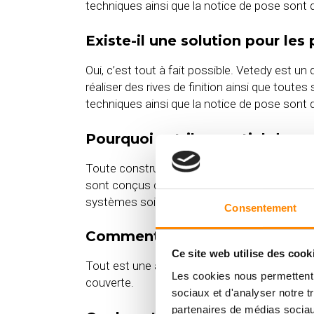
techniques ainsi que la notice de pose sont 
Existe-il une solution pour les
Oui, c’est tout à fait possible. Vetedy est u
réaliser des rives de finition ainsi que toute
techniques ainsi que la notice de pose sont d
Pourquoi est-il essentiel de re
Toute construction en extérieur est mise à r
sont conçus de manière à pouvoir résister au
systèmes soient durables dans le temps.
Consentement
Comment construire sa terrasse
Ce site web utilise des cook
Tout est une affaire de goût mais il est génér
Les cookies nous permettent d
couverte.
sociaux et d'analyser notre t
partenaires de médias sociaux