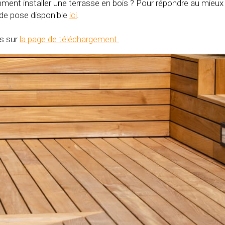
t installer une terrasse en bois ? Pour répondre au mieux à 
n de pose disponible
ici
.
es sur
la page de téléchargement.