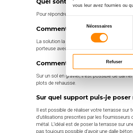
Quel sont les grands principes
vous leur avez fournies ou qu'
Pour répondre au mieux à cette question, réf
Sélection
Nécessaires
du
Comment dois je démarrer la po
consentement
La solution la plus économique en matériel es
porteuse avec des poutres de grosse sectio
Refuser
Comment dois je démarrer la po
Sur un sol en gravier, il est possible de damer
plots de rehausse.
Sur quel support puis-je poser
Il est possible de réaliser votre terrasse sur
d’utilisations prescrites par les fournisseur
métal. L’idéal est de poser la terrasse sur u
pas toujours possible d’avoir une dalle béton