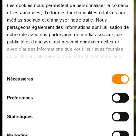
Les cookies nous permettent de personnaliser le contenu
et les annonces, d'offrir des fonctionnalités relatives aux
médias sociaux et d'analyser notre trafic. Nous
partageons également des informations sur l'utilisation de
notre site avec nos partenaires de médias sociaux, de
TENTANG VETEDY
publicité et d'analyse, qui peuvent combiner celles-ci
avec d'autres informations que vous leur avez fournies
LUXEMBOURG
ou qu'ils ont collectées lors de votre utilisation de leurs
services.
SIAPA KAMI DAN APA
Sélection
Nécessaires
du
TUJUAN KAMI
consentement
Préférences
Temukan sejarah, filosofi, dan komitmen Vetedy, sebuah
bisnis keluarga yang hadir di empat penjuru dunia.
Statistiques
Marketing