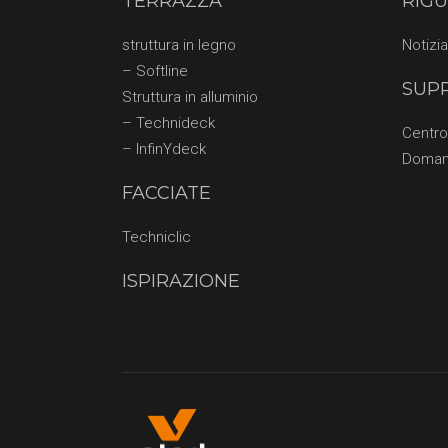
TERRAZZA
RIG
struttura in legno
Notizia
– Softline
SUP
Struttura in alluminio
– Technideck
Centr
– InfinYdeck
Doman
FACCIATE
Techniclic
ISPIRAZIONE