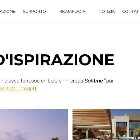
RAZIONE
SUPPORTO
RIGUARDO A
NOTIZIA
CONTAT
CENTRO DOWNLOAD
STORICO
DOMANDE FREQUENTI
'ISPIRAZIONE
ienne avec terrasse en bois en merbau
par
Soft
line
®
di tutti i progetti