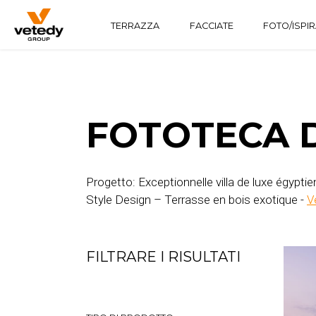
TERRAZZA
FACCIATE
FOTO/ISPI
STRUTTURA IN LEGNO
TECHNICLIC
SOFTLINE
STRUTTURA IN ALLUMINIO
TECHNIDECK
INFINYDECK
FOTOTECA D
Progetto: Exceptionnelle villa de luxe égypt
Style Design – Terrasse en bois exotique -
Ve
FILTRARE I RISULTATI