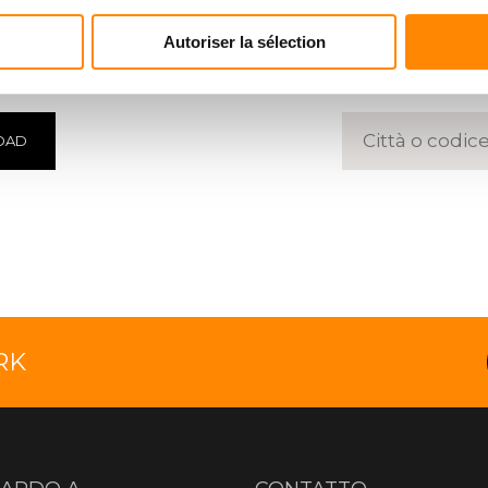
ENTRO
TROVA
Autoriser la sélection
 documenti
Inserire un 
OAD
RK