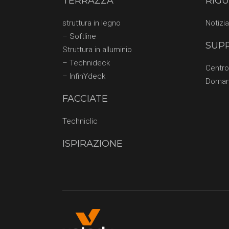
TERRAZZA
RIG
struttura in legno
Notizia
– Softline
SUP
Struttura in alluminio
– Technideck
Centr
– InfinYdeck
Doman
FACCIATE
Techniclic
ISPIRAZIONE