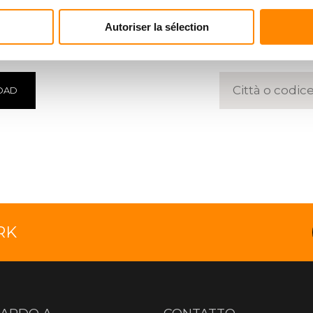
ENTRO
TROVA
Autoriser la sélection
 documenti
Inserire un 
OAD
RK