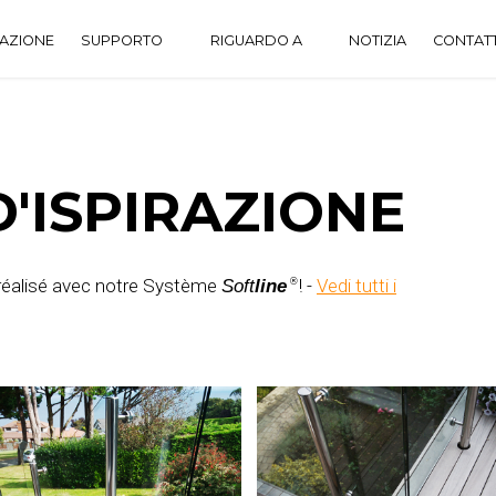
RAZIONE
SUPPORTO
RIGUARDO A
NOTIZIA
CONTAT
CENTRO DOWNLOAD
STORICO
DOMANDE FREQUENTI
'ISPIRAZIONE
 réalisé avec notre Système
! -
Vedi tutti i
Soft
line
®